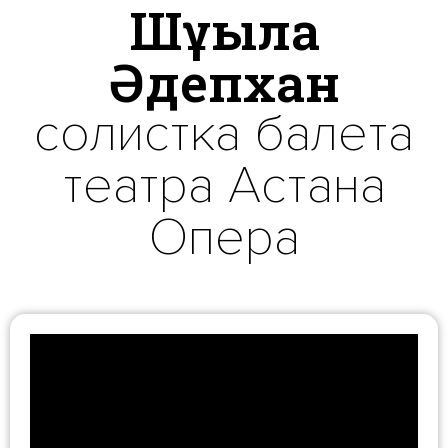
Шұғыла
Әдепхан
солистка балета
театра Астана
Опера